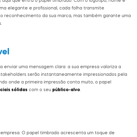
É aqui que entra o papel timbrado. Com o logótipo, nome e
a elegante e profissional, cada folha transmite
orça o reconhecimento da sua marca, mas também garante uma
.
vel
 a enviar uma mensagem clara: a sua empresa valoriza a
e stakeholders serão instantaneamente impressionados pela
o onde a primeira impressão conta muito, o papel
iais sólidas
com o seu
público-alvo
.
er empresa. O papel timbrado acrescenta um toque de