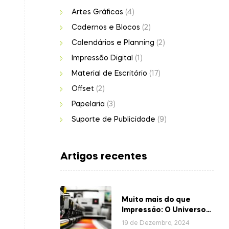
Artes Gráficas
(4)
Cadernos e Blocos
(2)
Calendários e Planning
(2)
Impressão Digital
(1)
Material de Escritório
(17)
Offset
(2)
Papelaria
(3)
Suporte de Publicidade
(9)
Artigos recentes
Muito mais do que
Impressão: O Universo
das Gráficas
19 de Dezembro, 2024