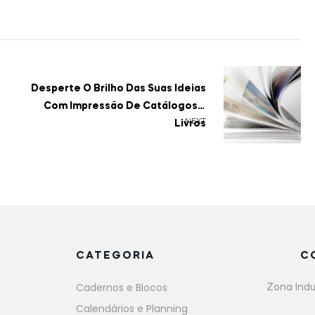
Desperte O Brilho Das Suas Ideias
Com Impressão De Catálogos E
NEXT
Livros
CATEGORIA
C
Cadernos e Blocos
Zona Indu
Calendários e Planning