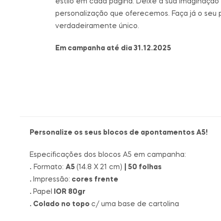
estilo em cada página. Deixe a sua imaginação 
personalização que oferecemos. Faça já o seu 
verdadeiramente único.
Em campanha até dia 31.12.2025
Personalize os seus blocos de apontamentos A5!
Especificações dos blocos A5 em campanha:
.
Formato:
A5
(14.8 X 21 cm)
| 50 folhas
.
Impressão:
cores frente
.
Papel
IOR 80gr
. Colado no topo
c/ uma base de cartolina