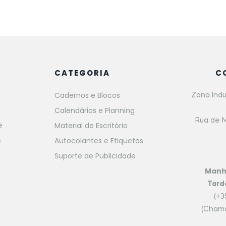
CATEGORIA
C
Cadernos e Blocos
Zona Indu
Calendários e Planning
Rua de M
Material de Escritório
e
Autocolantes e Etiquetas
s
Suporte de Publicidade
Man
Tard
(+3
(Chama