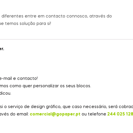
s diferentes entre em contacto connosco, através do
ue temos solução para si!
r.
-mail e contacto!
os como quer personalizar os seus blocos.
dicou.
i o serviço de design gráfico, que caso necessário, será cobrad
vés do email:
comercial@gopaper.pt
ou telefone
244 025 12