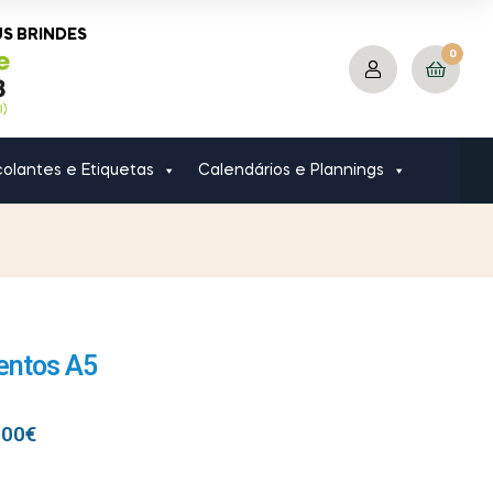
US BRINDES
0
olantes e Etiquetas
Calendários e Plannings
entos A5
.00
€