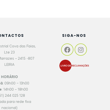
ONTACTOS
SIGA-NOS
strial Cova das Faias,
Lte 23
arrazes – 2415 -807
LEIRIA
HORÁRIO
hã
: 09h00 – 13h00
e
: 14h00 – 18h00
51) 244 025 128
da para rede fixa
nacional)