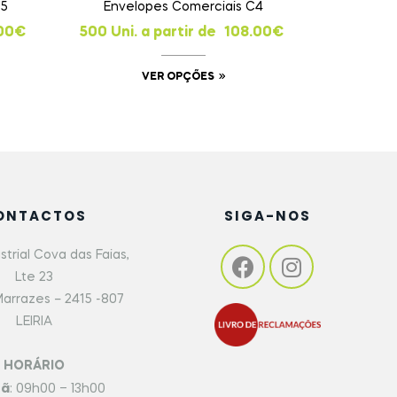
strial Cova das Faias,
Lte 23
arrazes – 2415 -807
LEIRIA
HORÁRIO
hã
: 09h00 – 13h00
e
: 14h00 – 18h00
51) 244 025 128
da para rede fixa
nacional)
cial@gopaper.pt