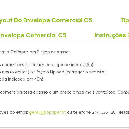
yout Do Envelope Comercial C5
Ti
Envelope Comercial C5
Instruções 
om a GoPaper em 3 simples passos:
es comerciais (escolhendo o tipo de impressão);
nosso editor,) ou faça o Upload (carregar o ficheiro);
da indicada em 48h!
erciais terá acesso a um preço ainda mais vantajoso. Consul
avés do email:
geral@gopaper.pt
ou telefone 244 025 128
, esta