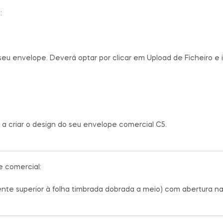
:
u envelope. Deverá optar por clicar em Upload de Ficheiro e i
a a criar o design do seu envelope comercial C5.
 comercial:
te superior à folha timbrada dobrada a meio) com abertura n