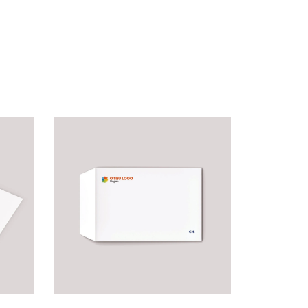
C5
Envelopes Comerciais C4
00
€
500 Uni. a partir de
108.00
€
VER OPÇÕES
ONTACTOS
SIGA-NOS