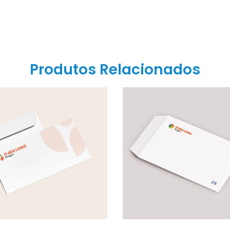
Envelopes DL s/ janela
Envelopes Comerciais 
Uni. a partir de
48.00
€
500 Uni. a partir de
72.
VER OPÇÕES
VER OPÇÕES
CATEGORIA
C