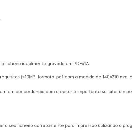
.
ir o ficheiro idealmente gravado em PDFx1A.
requisitos (<10MB, formato .pdf, com a medida de 140×210 mm, 
rem em concordância com o editor é importante solicitar um ped
zer o seu ficheiro corretamente para impressão utilizando o pro