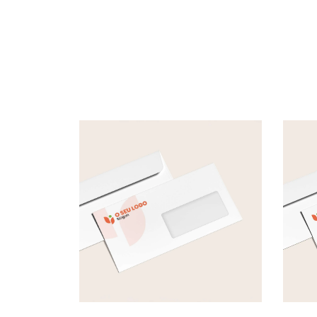
Envelopes DL c/ janela
500 Uni. a partir de
48.00
€
500 
VER OPÇÕES
INFORMAÇÃO