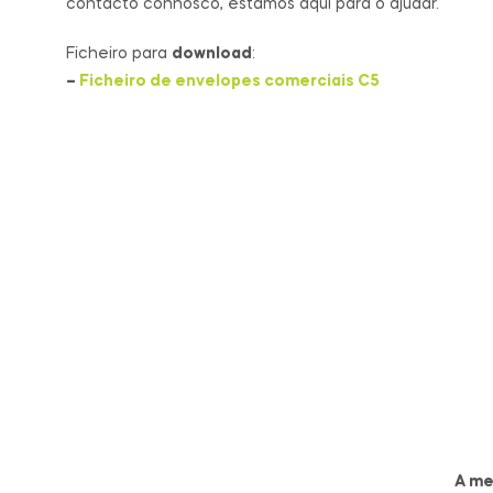
contacto connosco, estamos aqui para o ajudar.
Ficheiro para
download
:
–
Ficheiro de envelopes comerciais C5
A me