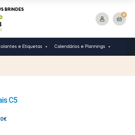
US BRINDES
0
olantes e Etiquetas
Calendários e Plannings
is C5
00
€