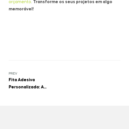
orçamento
.
Transforme os seus projetos em algo
memorável!
PREV
Fita Adesiva
Personalizada: A
Embalagem Que
Valoriza A Sua Marca