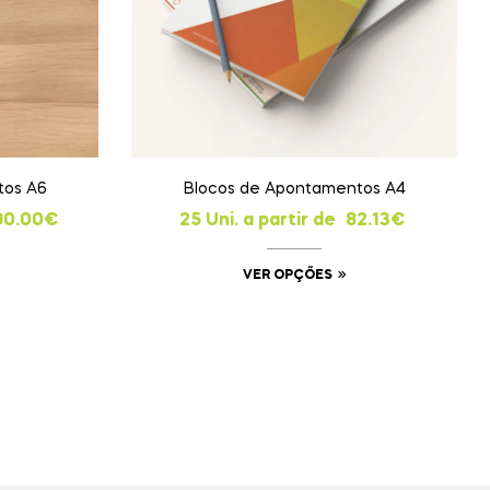
tos A6
Blocos de Apontamentos A4
90.00
€
25 Uni. a partir de
82.13
€
VER OPÇÕES