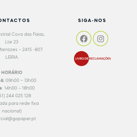
ONTACTOS
SIGA-NOS
strial Cova das Faias,
Lte 23
arrazes – 2415 -807
LEIRIA
HORÁRIO
hã
: 09h00 – 13h00
e
: 14h00 – 18h00
51) 244 025 128
da para rede fixa
nacional)
cial@gopaper.pt