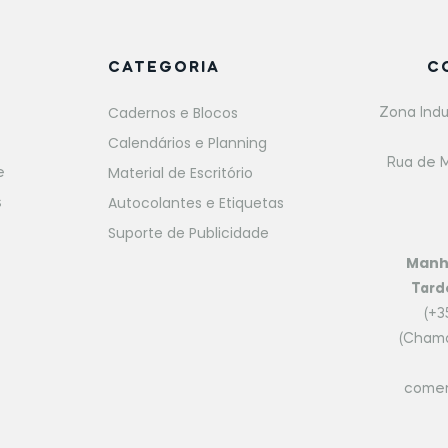
CATEGORIA
C
Cadernos e Blocos
Zona Indu
Calendários e Planning
Rua de M
Material de Escritório
e
Autocolantes e Etiquetas
s
Suporte de Publicidade
Man
Tard
(+3
(Chama
comer