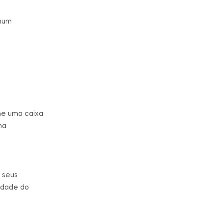
 num
ne uma caixa
ma
s seus
idade do