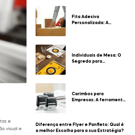
Fita Adesiva
Personalizada: A
Embalagem que valoriza
a sua Marca
Individuais de Mesa: O
Segredo para
Refeições mais
Elegantes e
Organizadas
Carimbos para
Empresas: A ferramenta
essencial para a
eficiência corporativa
tas e
Diferença entre Flyer e Panfleto: Qual é
 visual e
a melhor Escolha para a sua Estratégia?