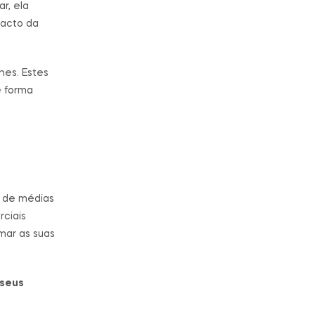
r, ela
pacto da
hes. Estes
e forma
t de médias
rciais
mar as suas
 seus