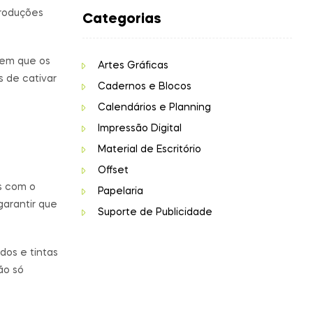
produções
Categorias
tem que os
Artes Gráficas
 de cativar
Cadernos e Blocos
Calendários e Planning
Impressão Digital
Material de Escritório
Offset
s com o
Papelaria
arantir que
Suporte de Publicidade
dos e tintas
ão só