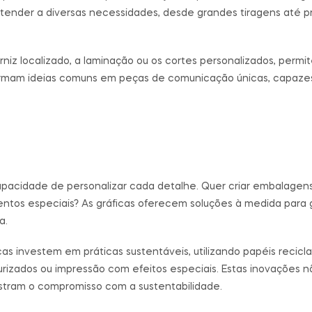
l atender a diversas necessidades, desde grandes tiragens até 
niz localizado, a laminação ou os cortes personalizados, permi
ormam ideias comuns em peças de comunicação únicas, capazes
pacidade de personalizar cada detalhe. Quer criar embalagen
ntos especiais? As gráficas oferecem soluções à medida para g
a.
cas investem em práticas sustentáveis, utilizando papéis recicla
rizados ou impressão com efeitos especiais. Estas inovações n
tram o compromisso com a sustentabilidade.