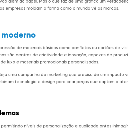
ão além do papel. Mas o que faz de uma gráfica um verdadeiro
tas empresas moldam a forma como o mundo vê as marcas.
o moderno
pressão de materiais básicos como panfletos ou cartões de visit
s são centros de criatividade e inovação, capazes de produzir
de luxo e materiais promocionais personalizados.
as. Seja uma campanha de marketing que precisa de um impacto v
mbinam tecnologia e design para criar peças que captam a ate
dernas
 permitindo níveis de personalização e qualidade antes inimag