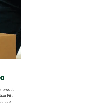
ca
 mercado
sar Fita
as que