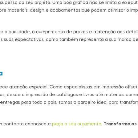
sucesso do seu projeto. Uma boa gráfica não se limita a executa
obre materiais, design e acabamentos que podem otimizar o im
ze a qualidade, o cumprimento de prazos e a atenção aos detal
 às suas expectativas, como também representa a sua marca d
a
ece atenção especial. Como especialistas em impressão offse
s, desde a impressão de catálogos e livros até materiais come
tregas para todo o país, somos o parceiro ideal para transfor
 em contacto connosco e
peça o seu orçamento
.
Transforme os