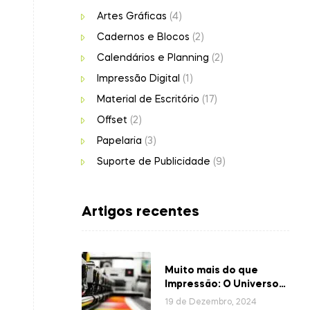
Artes Gráficas
(4)
Cadernos e Blocos
(2)
Calendários e Planning
(2)
Impressão Digital
(1)
Material de Escritório
(17)
Offset
(2)
Papelaria
(3)
Suporte de Publicidade
(9)
Artigos recentes
Muito mais do que
Impressão: O Universo
das Gráficas
19 de Dezembro, 2024