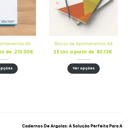
pontamentos A5
Blocos de Apontamentos A4
tir de
210.00
€
25 Uni. a partir de
82.13
€
opções
Ver opções
Cadernos De Argolas: A Solução Perfeita Para A