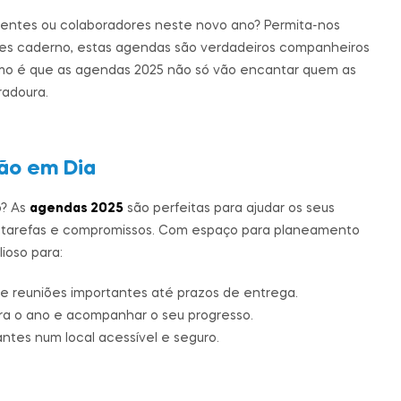
lientes ou colaboradores neste novo ano? Permita-nos
ples caderno, estas agendas são verdadeiros companheiros
omo é que as agendas 2025 não só vão encantar quem as
adoura.
ão em Dia
o? As
agendas 2025
são perfeitas para ajudar os seus
s tarefas e compromissos. Com espaço para planeamento
ioso para:
e reuniões importantes até prazos de entrega.
ara o ano e acompanhar o seu progresso.
ntes num local acessível e seguro.