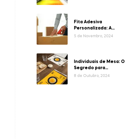
Fita Adesiva
Personalizada: A
Embalagem que valoriza
5 de Novembro, 2024
a sua Marca
Individuais de Mesa: O
Segredo para
Refeições mais
8 de Outubro, 2024
Elegantes e
Organizadas