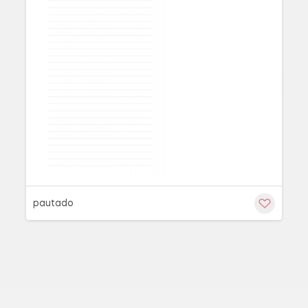
Cu
pautado