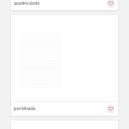
quadriculado
Cu
pontilhado