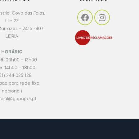
strial Cova das Faias,
Lte 23
arrazes – 2415 -807
LEIRIA
HORÁRIO
hã
: 09h00 – 13h00
e
: 14h00 – 18h00
51) 244 025 128
da para rede fixa
nacional)
cial@gopaper.pt