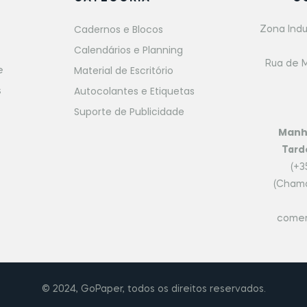
Cadernos e Blocos
Zona Indu
Calendários e Planning
Rua de M
Material de Escritório
e
Autocolantes e Etiquetas
s
Suporte de Publicidade
Man
Tard
(+3
(Chama
comer
© 2024, GoPaper, todos os direitos reservados.