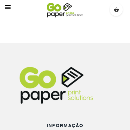
[yith_ywraq_request_quote]
INFORMAÇÃO