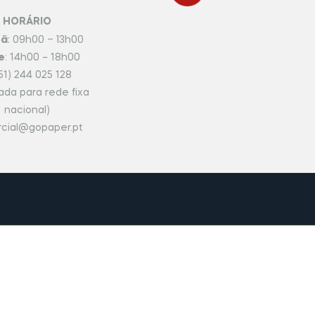
HORÁRIO
hã
: 09h00 – 13h00
e
: 14h00 – 18h00
51) 244 025 128
da para rede fixa
nacional)
cial@gopaper.pt