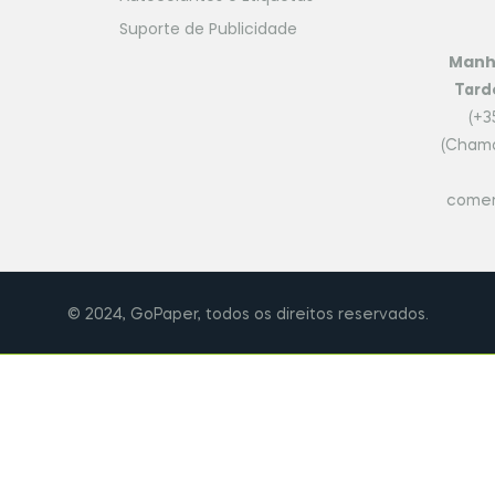
Suporte de Publicidade
Man
Tard
(+3
(Chama
comer
© 2024, GoPaper, todos os direitos reservados.