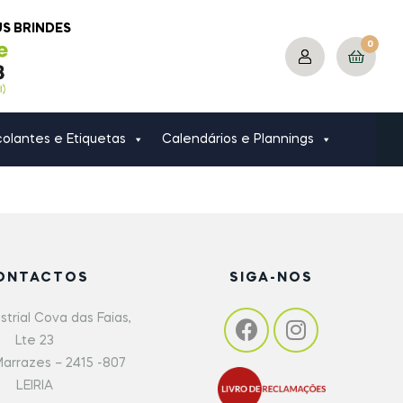
US BRINDES
0
olantes e Etiquetas
Calendários e Plannings
ONTACTOS
SIGA-NOS
strial Cova das Faias,
Lte 23
arrazes – 2415 -807
LEIRIA