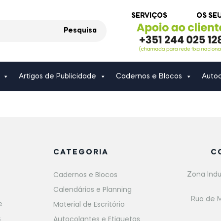
SERVIÇOS
OS SE
Pesquisa
Artigos de Publicidade
Cadernos e Blocos
Autoc
CATEGORIA
C
Cadernos e Blocos
Zona Indu
Calendários e Planning
Rua de M
Material de Escritório
e
Autocolantes e Etiquetas
s