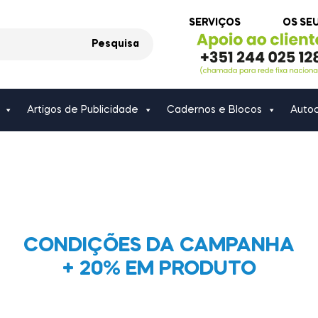
SERVIÇOS
OS SE
Pesquisa
Artigos de Publicidade
Cadernos e Blocos
Autoc
ÇÕES DA CAMPANHA +20% EM P
lida até às 23.59h do dia 31/10, sobre todos os produtos g
CONDIÇÕES DA CAMPANHA
apel com exceção dos post-it, até à quantidade máxima de
+ 20% EM PRODUTO
5000 unidades por produto.