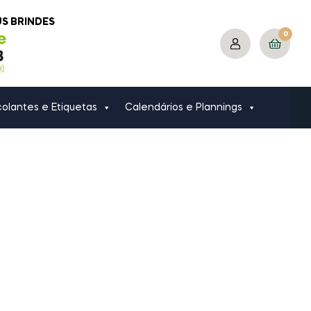
US BRINDES
0
olantes e Etiquetas
Calendários e Plannings
RODUTO
ráficos de
 encomenda