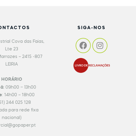
ONTACTOS
SIGA-NOS
strial Cova das Faias,
Lte 23
arrazes – 2415 -807
LEIRIA
HORÁRIO
hã
: 09h00 – 13h00
e
: 14h00 – 18h00
51) 244 025 128
da para rede fixa
nacional)
cial@gopaper.pt