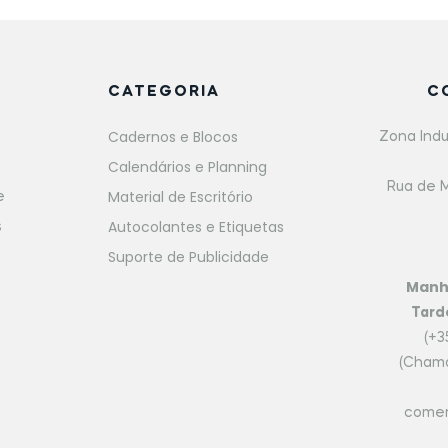
CATEGORIA
C
Cadernos e Blocos
Zona Indu
Calendários e Planning
Rua de M
Material de Escritório
e
Autocolantes e Etiquetas
s
Suporte de Publicidade
Man
Tard
(+3
(Chama
comer