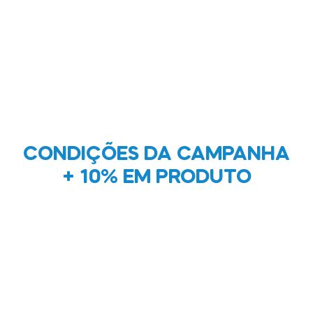
ÇÕES DA CAMPANHA 10% EM P
Oferta válida até às 23.59h do dia 31/10, sobre todos as
CONDIÇÕES DA CAMPANHA
esferográficas metálicas com gravação a laser (exceção da
+ 10% EM PRODUTO
erográfica BIC Style), até à quantidade máxima de encom
500 unidades por produto.